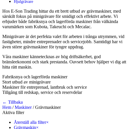
Hjulgrävare
Hos E-Son Trading hittar du ett brett utbud av grävmaskiner, med
särskilt fokus på minigrävare för smidigt och effektivt arbete. Vi
erbjuder både fabriksnya och lagerförda maskiner från välkända
varumärken som Kubota, Takeuchi och Mecalac.
Minigrävare är det perfekta valet för arbeten i trånga utrymmen, vid
fastigheter, mindre entreprenader och servicejobb. Samtidigt har vi
även större grävmaskiner för tyngre uppdrag.
Våra maskiner kännetecknas av hög driftsäkerhet, god
bränsleekonomi och stark prestanda. Oavsett behov hjälper vi dig att
hitta rätt maskin.
Fabriksnya och lagerförda maskiner
Stort utbud av minigrävare
Maskiner för entreprenad, lantbruk och service
Tillgång till redskap, service och reservdelar
← Tillbaka
Hem
/
Maskiner
/
Grävmaskiner
Aktiva filter
Återställ alla filter
×
Grävmaskin
×