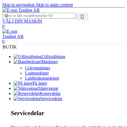
Skip to navigation
Skip to main content
VÄLJ DIN MASKIN
0
0
BUTIK
Utförsäljning
Maskiner
Grävmaskiner
Lastmaskiner
Lantbruksmaskiner
På lager
Släpvagnar
Reservdelar
Servicedelar
Servicedelar