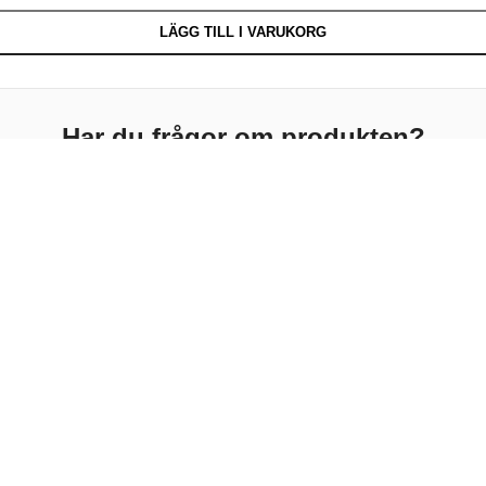
LÄGG TILL I VARUKORG
Har du frågor om produkten?
Kontakta oss så hjälper vi dig gärna.
☎ Ring oss
✉ Maila oss
Telefon:
0910-720 194
E-post:
info@esontrading.se
BESKRIVNING
YTTERLIGARE INFORMATION
FRAKT & LEVERANS