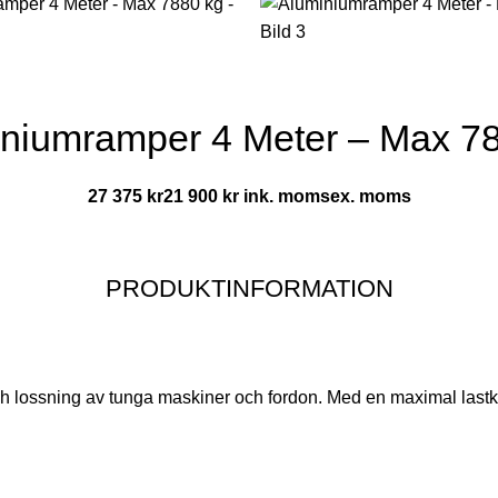
niumramper 4 Meter – Max 7
27 375
kr
21 900
kr
ink. moms
ex. moms
PRODUKTINFORMATION
ch lossning av tunga maskiner och fordon. Med en maximal lastka