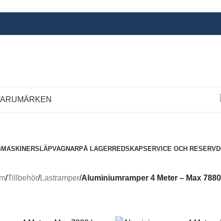
VARUMÄRKEN
G
MASKINER
SLÄPVAGNAR
PÅ LAGER
REDSKAP
SERVICE OCH RESERV
m
/
Tillbehör
/
Lastramper
/
Aluminiumramper 4 Meter – Max 7880