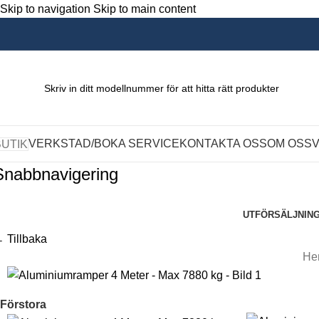
Skip to navigation
Skip to main content
VERKSTAD/BOKA SERVICE
KONTAKTA OSS
OM OSS
BUTIK
Snabbnavigering
UTFÖRSÄLJNIN
 Tillbaka
He
Förstora