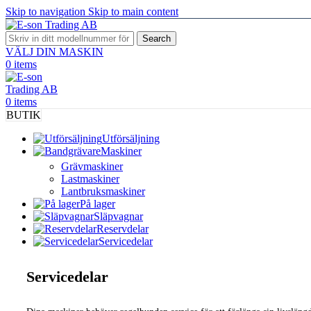
Skip to navigation
Skip to main content
Search
VÄLJ DIN MASKIN
0
items
0
items
BUTIK
Utförsäljning
Maskiner
Grävmaskiner
Lastmaskiner
Lantbruksmaskiner
På lager
Släpvagnar
Reservdelar
Servicedelar
Servicedelar