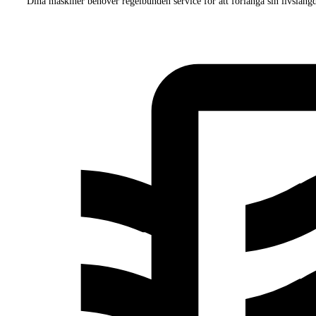
Dina maskiner behöver regelbunden service för att förlänga sin livslängd 