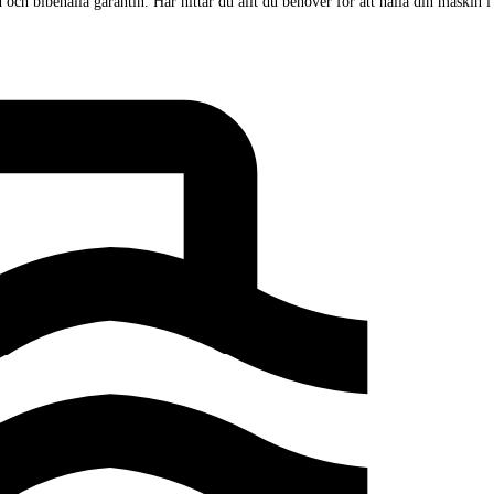
och bibehålla garantin. Här hittar du allt du behöver för att hålla din maskin i