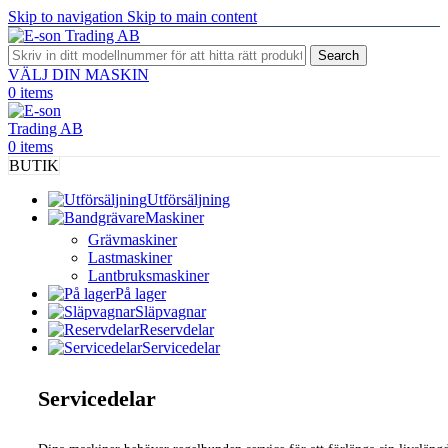
Skip to navigation
Skip to main content
Search
VÄLJ DIN MASKIN
0
items
0
items
BUTIK
Utförsäljning
Maskiner
Grävmaskiner
Lastmaskiner
Lantbruksmaskiner
På lager
Släpvagnar
Reservdelar
Servicedelar
Servicedelar